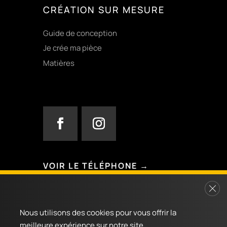
CRÉATION SUR MESURE
Guide de conception
Je crée ma pièce
Matières
VOIR LE TÉLÉPHONE →
3 rue François Arago, Chem. de la Ménude
Fer
31830 Plaisance-du-Touch
Nous utilisons des cookies pour vous offrir la
meilleure expérience sur notre site.